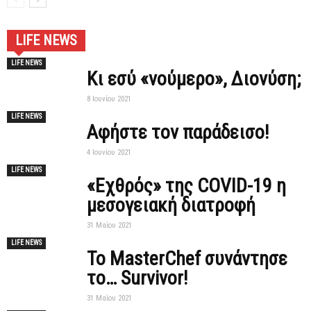
LIFE NEWS
LIFE NEWS
Κι εσύ «νούμερο», Διονύση;
8 Ιουνίου 2021
LIFE NEWS
Αφήστε τον παράδεισο!
4 Ιουνίου 2021
LIFE NEWS
«Εχθρός» της COVID-19 η
μεσογειακή διατροφή
31 Μαΐου 2021
LIFE NEWS
To MasterChef συνάντησε
το… Survivor!
31 Μαΐου 2021