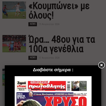
«Κουμπώνει» με
όλους!
NEWS
19 Αυγούστου 2024
Ώρα… 48ου για τα
100α γενέθλια
NEWS
17 Αυγούστου 2024
Η άποψη του
Τσιαντάκη για
Βέλντε
NEWS
16 Αυγούστου 2024