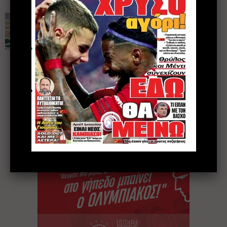
Μπράβο Μαρία
(μας)!
PHOTOLIFE
9 Ιουνίου 2021
1
2
3