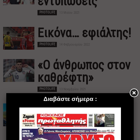
εντυπώσεις
PHOTOLIFE
13 Μαΐου 2021
Εικόνα… εφιάλτης!
PHOTOLIFE
14 Φεβρουαρίου 2022
«Ο άνθρωπος στον
καθρέφτη»
PHOTOLIFE
13 Νοεμβρίου 2021
Τουρκοφάγος ο
Νέρι!
PHOTOLIFE
20 Μαΐου 2021