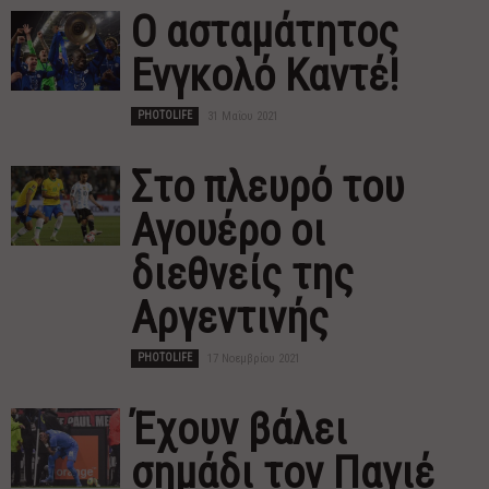
Ο ασταμάτητος
Ενγκολό Καντέ!
PHOTOLIFE
31 Μαΐου 2021
Στο πλευρό του
Αγουέρο οι
διεθνείς της
Αργεντινής
PHOTOLIFE
17 Νοεμβρίου 2021
Έχουν βάλει
σημάδι τον Παγιέ