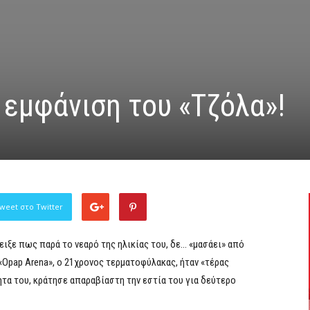
 εμφάνιση του «Τζόλα»!
weet στο Twitter
ειξε πως παρά το νεαρό της ηλικίας του, δε… «μασάει» από
«Opap Arena», o 21χρονος τερματοφύλακας, ήταν «τέρας
ητα του, κράτησε απαραβίαστη την εστία του για δεύτερο