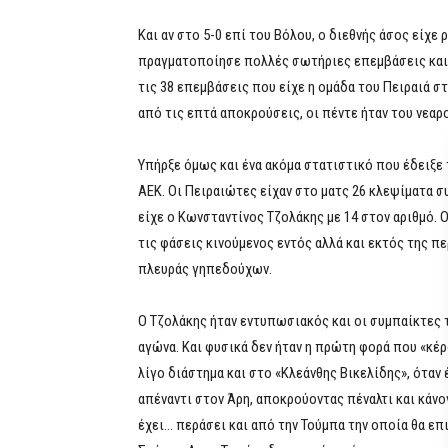
Και αν στο 5-0 επί του Βόλου, ο διεθνής άσος είχε
πραγματοποίησε πολλές σωτήριες επεμβάσεις και ν
τις 38 επεμβάσεις που είχε η ομάδα του Πειραιά στ
από τις επτά αποκρούσεις, οι πέντε ήταν του νεαρ
Υπήρξε όμως και ένα ακόμα στατιστικό που έδειξε
ΑΕΚ. Οι Πειραιώτες είχαν στο ματς 26 κλεψίματα συ
είχε ο Κωνσταντίνος Τζολάκης με 14 στον αριθμό. 
τις φάσεις κινούμενος εντός αλλά και εκτός της π
πλευράς γηπεδούχων.
Ο Τζολάκης ήταν εντυπωσιακός και οι συμπαίκτες τ
αγώνα. Και φυσικά δεν ήταν η πρώτη φορά που «κέρ
λίγο διάστημα και στο «Κλεάνθης Βικελίδης», όταν
απέναντι στον Άρη, αποκρούοντας πέναλτι και κάν
έχει… περάσει και από την Τούμπα την οποία θα επι