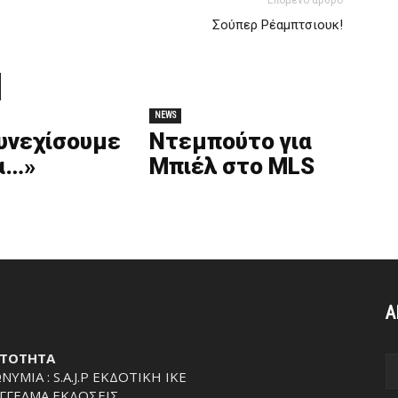
Επόμενο άρθρο
Σούπερ Ρέαμπτσιουκ!
NEWS
υνεχίσουμε
Ντεμπούτο για
α…»
Μπιέλ στο MLS
Α
ΤΟΤΗΤΑ
ΝΥΜΙΑ : S.A.J.P ΕΚΔΟΤΙΚΗ ΙΚΕ
ΓΓΕΛΜΑ ΕΚΔΟΣΕΙΣ