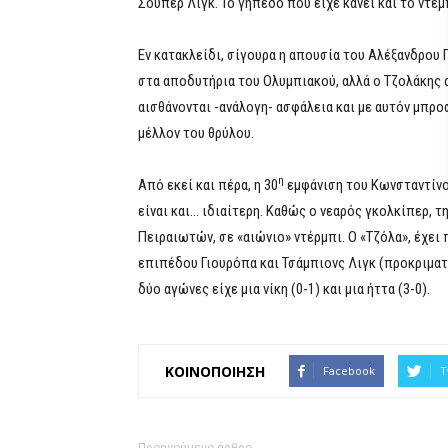
Σούπερ Λιγκ. Το γήπεδο που είχε κάνει και το ντεμ
Εν κατακλείδι, σίγουρα η απουσία του Aλέξανδρου Π
στα αποδυτήρια του Ολυμπιακού, αλλά ο Τζολάκης
αισθάνονται -ανάλογη- ασφάλεια και με αυτόν μπρο
μέλλον του θρύλου.
η
Aπό εκεί και πέρα, η 30
εμφάνιση του Κωνσταντίνο
είναι και… ιδιαίτερη. Καθώς ο νεαρός γκολκίπερ, τ
Πειραιωτών, σε «αιώνιο» ντέρμπι. Ο «Τζόλα», έχει π
επιπέδου Γιουρόπα και Τσάμπιονς Λιγκ (προκριματι
δύο αγώνες είχε μια νίκη (0-1) και μια ήττα (3-0).
ΚΟΙΝΟΠΟΙΗΣΗ
Facebook
T