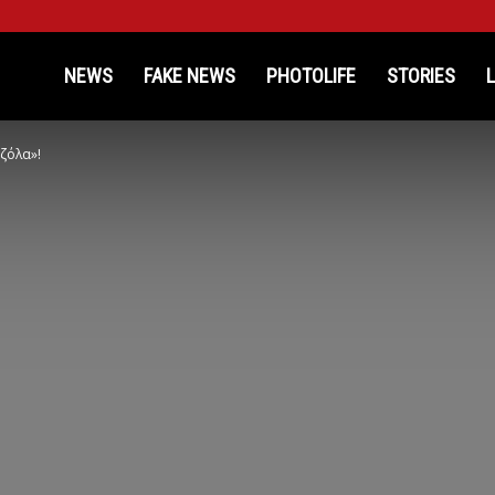
kinosProtathlitis.gr
NEWS
FAKE NEWS
PHOTOLIFE
STORIES
ζόλα»!