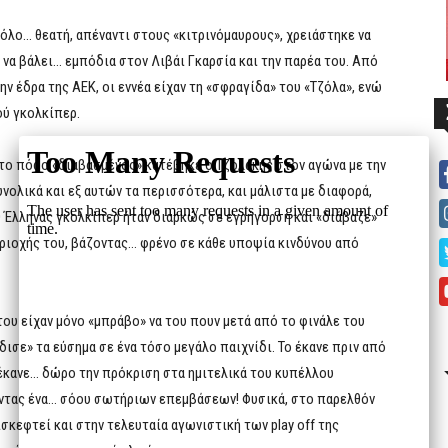
 ρόλο… θεατή, απέναντι στους «κιτρινόμαυρους», χρειάστηκε να
α βάλει… εμπόδια στον Λιβάι Γκαρσία και την παρέα του. Από
ην έδρα της ΑΕΚ, οι εννέα είχαν τη «σφραγίδα» του «Τζόλα», ενώ
ού γκολκίπερ.
 το πόσο «διαβασμένος» κατέβηκε ο Τζολάκης στον αγώνα με την
νολικά και εξ αυτών τα περισσότερα, και μάλιστα με διαφορά,
Ο Έλληνας γκολκίπερ ήταν διαρκώς σε εγρήγορση και «διάβαζε»
εριοχής του, βάζοντας… φρένο σε κάθε υποψία κινδύνου από
ου είχαν μόνο «μπράβο» να του πουν μετά από το φινάλε του
δισε» τα εύσημα σε ένα τόσο μεγάλο παιχνίδι. Το έκανε πριν από
 έκανε… δώρο την πρόκριση στα ημιτελικά του κυπέλλου
οντας ένα… σόου σωτήριων επεμβάσεων! Φυσικά, στο παρελθόν
σκεφτεί και στην τελευταία αγωνιστική των play off της