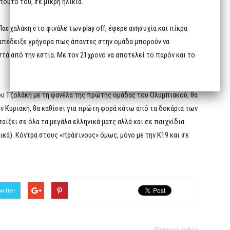
πούτο του, σε μικρή ηλικία.
ασχαλάκη στο φινάλε των play off, έφερε ανησυχία και πίκρα
 απέδειξε γρήγορα πως άπαντες στην ομάδα μπορούν να
στά από την εστία. Με τον 21χρονο να αποτελεί το παρόν και το
υ Τζολάκη με τη φανέλα της πρώτης ομάδας του Ολυμπιακού, θα
ην Κυριακή, θα καθίσει για πρώτη φορά κάτω από τα δοκάρια των
αίξει σε όλα τα μεγάλα ελληνικά ματς αλλά και σε παιχνίδια
κά). Κόντρα στους «πράσινους» όμως, μόνο με την Κ19 και σε
witter