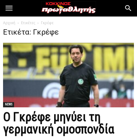
Αρχική
Ετικέτες
Γκρέφε
Ετικέτα: Γκρέφε
NEWS
Ο Γκρέφε μηνύει τη
γερμανική ομοσπονδία