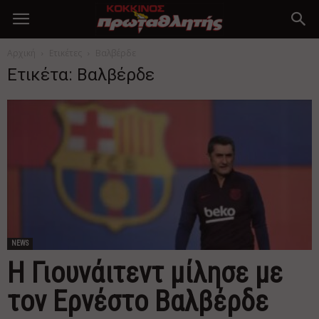
Αρχική
Ετικέτες
Βαλβέρδε
Ετικέτα: Βαλβέρδε
NEWS
Η Γιουνάιτεντ μίλησε με
τον Ερνέστο Βαλβέρδε