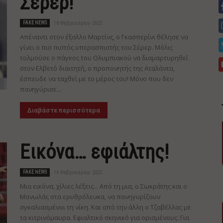
Σέρερ!
FAKE NEWS
18 Φεβρουαρίου 2022
Απέναντι στον έξαλλο Μαρτίνς, ο Γκασπερίνι θέλησε να
γίνει ο πιο πιστός υπερασπιστής του Σέρερ. Μόλις
τολμούσε ο πάγκος του Ολυμπιακού να διαμαρτυρηθεί
στον Ελβετό διαιτητή, ο προπονητής της Αταλάντα,
έσπευδε να ταχθεί με το μέρος του! Μόνο που δεν
πανηγύρισε...
Διαβάστε περισσότερα
Εικόνα… εφιάλτης!
FAKE NEWS
14 Φεβρουαρίου 2022
Μια εικόνα, χίλιες λέξεις... Από τη μια, ο Σωκράτης και ο
Μανωλάς στα ερυθρόλευκα, να πανηγυρίζουν
σγκαλιασμένοι τη νίκη. Και από την άλλη ο Τζαβέλλας με
τα κιτρινόμαυρα. Εφιαλτικό σκηνικό για ορισμένους. Για