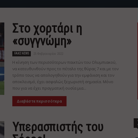
Στο χορτάρι η
«συγγνώμη»
FAKE NEWS
25 Φεβρουαρίου 2022
Η κίνηση των περισσότερων παικτών του Ολυμπιακού,
να κατευθυνθούν προς το πέταλο της θύρας 7 και με τον
τρόπο τους να απολογηθούν για την εμφάνιση και τον
αποκλεισμό, έχει ασφαλώς ξεχωριστή σημασία. Μόνο
που για να έχει πραγματική ουσία μια...
Διαβάστε περισσότερα
Υπερασπιστής του