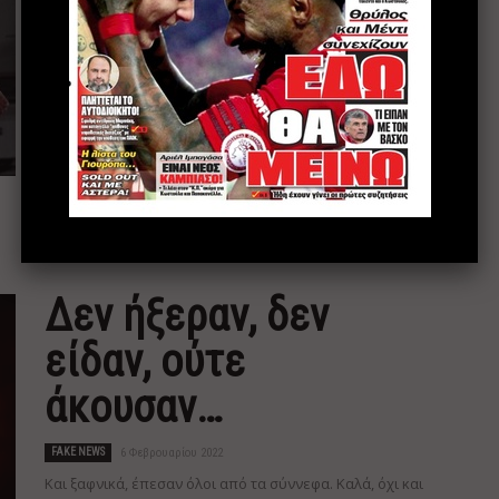
FAKE NEWS
10 Φεβρουαρίου 2022
Και ξαφνικά... συνωστισμός στη θέση του «μαέστρου».
Από τη στιγμή που τραυματίστηκε ο Φορτούνης, έχουν
προστεθεί στη διάθεσή του Μαρτίνς τέσσερις παίκτες
με ικανότητα να κινηθούν στο χώρο πίσω από τον
σέντερ φορ. Πρώτα ο Αγκιμπού, στη συνέχεια ο Λόπες
και...
Διαβάστε περισσότερα
Δεν ήξεραν, δεν
είδαν, ούτε
άκουσαν…
FAKE NEWS
6 Φεβρουαρίου 2022
Και ξαφνικά, έπεσαν όλοι από τα σύννεφα. Καλά, όχι και