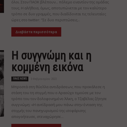
όλοι. Στον ΠΑΟΚ βλέπουν... πόλεμο εναντίον της ομάδας
τους. Η αλήθεια, όμως, αποτυπώνεται με τον καλύτερο
τρόπο σε δυο γραμμές, που διαδίδονται τις τελευταίες
ώρες στο twitter: "Σε δυο περιπτώσεις...
Διαβάστε περισσότερα
Η συγγνώμη και η
κομμένη εικόνα
FAKE NEWS
3 Φεβρουαρίου 2022
Μπροστά στη θύελλα αντιδράσεων, που προκάλεσε η
στάση του τη στιγμή που ο Αραούχο τιμούσε με τον
τρόπο του τον δολοφονημένο Άλκη, ο Τζαβέλας ζήτησε
συγγνώμη: «Η αντίδρασή μου πάνω στην ένταση της
στιγμής του πανηγυρισμού της ισοφάρισης
απογοήτευσε, στεναχώρησε...