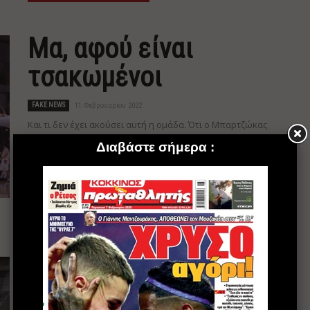
Μα, αφού είναι
τσακωμένοι
FAKE NEWS
11 Φεβρουαρίου 2022
Και τι δεν έχει ακούσει αυτή η ομάδα. Ότι ο Μπαρτζώκας
έχει χάσει τα αποδυτήρια. Ότι ο Σλούκας είναι λίγος και
δεν μπορεί να ηγηθεί. Ότι ο Βεζένκοφ δεν μιλιέται με
τον Σλούκα. Ότι ο Ντόρσεϊ δεν είναι με τους Έλληνες.
Οτι, ότι, ότι... Η...
Διαβάστε περισσότερα
Τα δύο στοιχήματα
του Κώστα