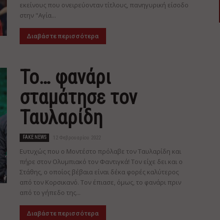
εκείνους που ονειρεύονταν τίτλους, πανηγυρική είσοδο
στην "Αγία...
Διαβάστε περισσότερα
Το… φανάρι
σταμάτησε τον
Ταυλαρίδη
FAKE NEWS
12 Φεβρουαρίου 2022
Ευτυχώς που ο Μοντέστο πρόλαβε τον Ταυλαρίδη και
πήρε στον Ολυμπιακό τον Φαντιγκά! Τον είχε δει και ο
Στάθης, ο οποίος βέβαια είναι δέκα φορές καλύτερος
από τον Κορσικανό. Τον έπιασε, όμως, το φανάρι πριν
από το γήπεδο της...
Διαβάστε περισσότερα