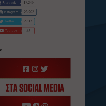
17,249
Facebook
23,902
Instagram
2,617
Twitter
23
Youtube