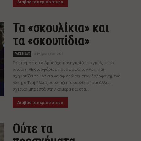
Διαβάστε περισσότερα
Τα «σκουλίκια» και
τα «σκουπίδια»
FAKE NEWS
3 Φεβρουαρίου 2022
Τη στιγμή που ο Αραούχο πανηγυρίζει το γκολ, με το
οποίο η ΑΕΚ ισοφάρισε προσωρινά τον Άρη, και
σχηματίζει το "Α" για να αφιερώσει στον δολοφονημένο
Άλκη, ο Τζαβέλλας ουρλιάζει "σκουλίκια" και άλλα...
σχετικά μπροστά στην κάμερα και στα...
Διαβάστε περισσότερα
Ούτε τα