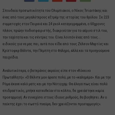
Σπουδαία προσωπικότητα του Ολυμπιακού, ο Νίκος Τσιαντάκης και
ένας από τους μεγαλύτερους εξτρέμ της ιστορίας του θρύλου. Σε 223
συμμετοχές στον Πειραιά και 24 γκολ καταγεγραμμένα, ο 60χρονος
πλέον, πρώην ποδοσφαιριστής, διακρινόταν για το αέρινο στιλ του,
την ταχύτητα και τις σέντρες του. Είναι λοιπόν ένας από τους…
ειδικούς για να μας πει, αυτά που είδε από τους Ζέλσον Μαρτίνς και
Κρίστοφερ Βέλντε, την Πέμπτη στο Φάληρο, αλλά και τα προηγούμενα
παιχνίδια.
Αναλυτικότερα, ο βετεράνος ακραίος είπε στον «Κόκκινο
Πρωταθλητή»: «Ο Βέλντε μου άρεσε πολύ, με το «καλημέρα». Και με την
Ρόμα έκανε καλό ματς και με την Νότιγχαμ. Θα έλεγα πως είναι πολύ
επιδραστικός, μπήκε κατευθείαν στο κόλπο, δε χρειάστηκε καμία
προσαρμογή. Αν συνεχίσει στους ίδιους ρυθμούς, θα βοηθήσει. Αν ο
παίκτης έχει το σωστό πνεύμα, δεν χρειάζονται προσαρμογές».