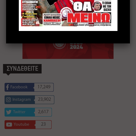
ΣΥΝΔΕΘΕΙΤΕ
17,249
Facebook
23,902
Instagram
2,617
Twitter
23
Youtube