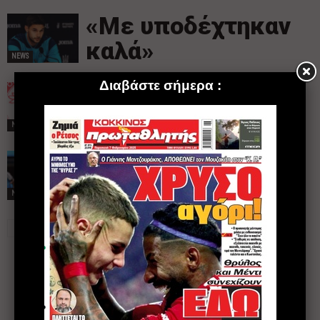
«Με υποδέχτηκαν
καλά»
NEWS
«Ας συνεχίσουμε
παρέα…»
NEWS
Ντεμπούτο για
Μπιέλ στο MLS
NEWS