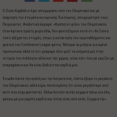
Ο Ζοάο Καρβάλιο έχει αποχωρήσει από τον Ολυμπιακό και με
ανάρτηση του στα μέσα κοινωνικής δικτύωσης, αποχαιρέτησε τους
Πειραιώτες. Αναλυτικά έγραψε: «Αγαπητοί φίλοι του Ολυμπιακού,
όταν έφτασα πρώτη φορά εδώ, δεν φανταζόμουν ποτέ ότι θα ζούσα
τόσο αξέχαστες στιγμές, όπως η κατάκτηση του πρωταθλήματος και
φυσικά του Conference League φέτος. Μπορώ να μιλήσω για εμένα
προσωπικά, αλλά το ότι γράψαμε όλοι μαζί τα ονόματά μας στην
ιστορία του συλλόγου αλλά και της χώρας, είναι κάτι που με γεμίζει με
υπερηφάνεια και θα είναι βαθιά στην καρδιά μου.
Ένιωθα πάντα την αγάπη και την λατρεία σας, πάντα ήξερα το μεγαλείο
του Ολυμπιακού, αλλά είμαι πεπεισμένος ότι είναι μεγαλύτερο από
αυτό που είχα φανταστεί. Θέλω λοιπόν να σας ευχαριστήσω για όλα,
φεύγω με μια γεμάτη καρδιά και όντας ένας από εσάς. Ευχαριστώ».