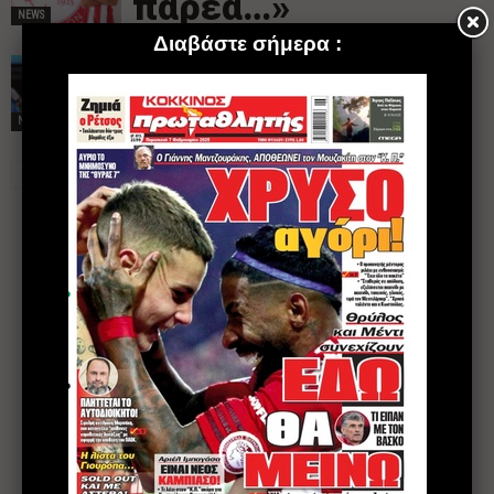
παρέα…»
NEWS
Ντεμπούτο για
Μπιέλ στο MLS
NEWS