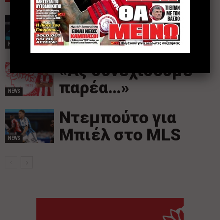
«Με υποδέχτηκαν
καλά»
NEWS
«Ας συνεχίσουμε
παρέα…»
NEWS
Ντεμπούτο για
Μπιέλ στο MLS
NEWS