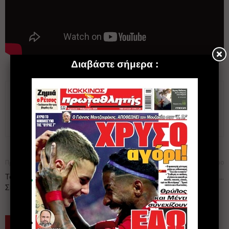
Προηγούμενο άρθρο
Επόμενο άρθρο
Το διπλό (απατηλό) όνειρο των
Οικογένεια παντού…
Σέρβων
ΠΑΡΟΜΟΙΑ ΑΡΘΡΑ
ΠΕΡΙΣΣΟΤΕΡΑ