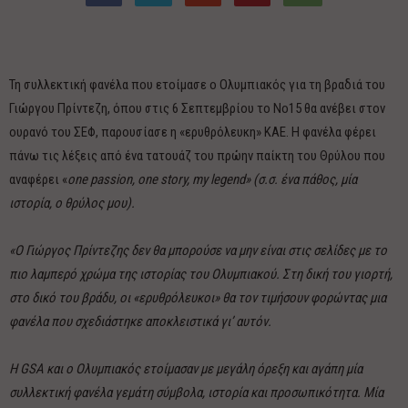
Τη συλλεκτική φανέλα που ετοίμασε ο Ολυμπιακός για τη βραδιά του
Γιώργου Πρίντεζη, όπου στις 6 Σεπτεμβρίου το No15 θα ανέβει στον
ουρανό του ΣΕΦ, παρουσίασε η «ερυθρόλευκη» ΚΑΕ. Η φανέλα φέρει
πάνω τις λέξεις από ένα τατουάζ του πρώην παίκτη του Θρύλου που
αναφέρει «
one passion, one story, my legend» (σ.σ. ένα πάθος, μία
ιστορία, ο θρύλος μου).
«Ο Γιώργος Πρίντεζης δεν θα μπορούσε να μην είναι στις σελίδες με το
πιο λαμπερό χρώμα της ιστορίας του Ολυμπιακού. Στη δική του γιορτή,
στο δικό του βράδυ, οι «ερυθρόλευκοι» θα τον τιμήσουν φορώντας μια
φανέλα που σχεδιάστηκε αποκλειστικά γι’ αυτόν.
Η GSA και ο Ολυμπιακός ετοίμασαν με μεγάλη όρεξη και αγάπη μία
συλλεκτική φανέλα γεμάτη σύμβολα, ιστορία και προσωπικότητα. Μία