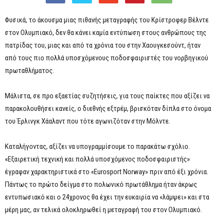
Φυσικά, το άκουσμα μιας πιθανής μεταγραφής του Κρίστροφερ Βέλντε
στον Ολυμπιακό, δεν θα κάνει καμία εντύπωση στους ανθρώπους της
πατρίδας του, μιας και από τα χρόνια του στην Χαουγκεσούντ, ήταν
από τους πιο πολλά υποσχόμενους ποδοσφαιριστές του νορβηγικού
πρωταθλήματος.
Μάλιστα, σε προ εξαετίας συζητήσεις, για τους παίκτες που αξίζει να
παρακολουθήσει κανείς, ο διεθνής εξτρέμ, βρισκόταν δίπλα στο όνομα
του Έρλινγκ Χάαλαντ που τότε αγωνιζόταν στην Μόλντε.
Καταλήγοντας, αξίζει να υπογραμμίσουμε το παρακάτω σχόλιο.
«Εξαιρετική τεχνική και πολλά υποσχόμενος ποδοσφαιριστής»
έγραφαν χαρακτηριστικά στο «Eurosport Norway» πριν από έξι χρόνια.
Πάντως το πρώτο δείγμα στο πολωνικό πρωτάθλημα ήταν άκρως
εντυπωσιακό και ο 24χρονος θα έχει την ευκαιρία να «λάμψει» και στα
μέρη μας, αν τελικά ολοκληρωθεί η μεταγραφή του στον Ολυμπιακό.