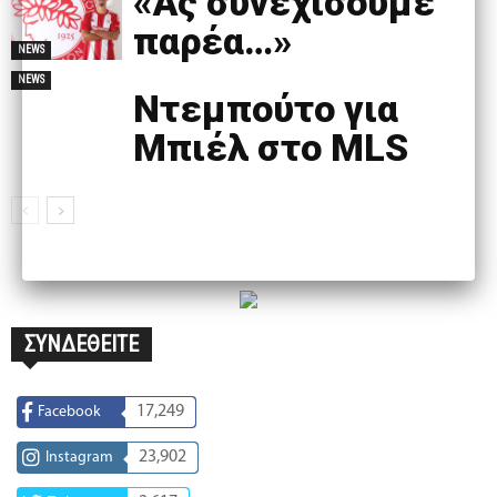
«Ας συνεχίσουμε
παρέα…»
NEWS
NEWS
Ντεμπούτο για
Μπιέλ στο MLS
ΣΥΝΔΕΘΕΙΤΕ
17,249
Facebook
23,902
Instagram