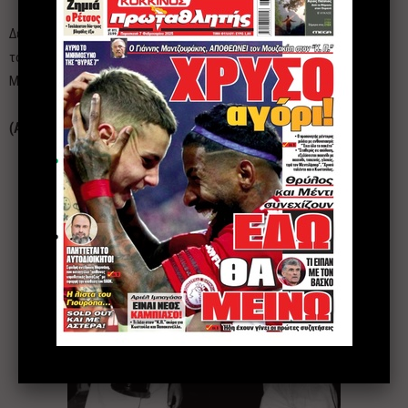
Δέκα μέρες μετά ο Περπινιάδης μπήκε στο στούντιο και ηχογράφησε
το συγκεκριμένο τραγούδι που έκανε τρελές πωλήσεις και έκανε τον
Μπούκοβι και τα παιδιά του να περάσουν στην ιστορία για πάντα!»
(Απόσπασμα από το βιβλίο του Νίκου Μαυρωνά «ΘΡΥΛΕ ΜΟΥ»)