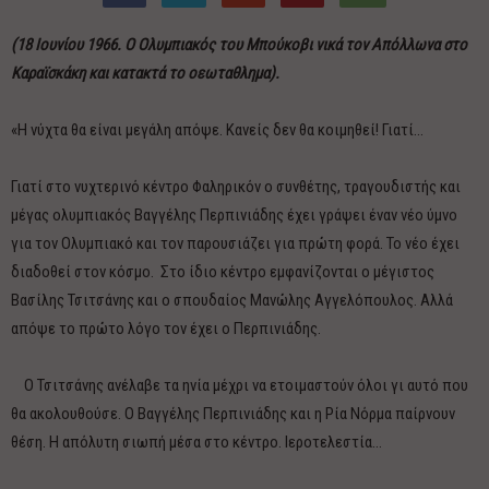
(18 Ιουνίου 1966. Ο Ολυμπιακός του Μπούκοβι νικά τον Απόλλωνα στο
Καραϊσκάκη και κατακτά το οεωταθλημα).
«Η νύχτα θα είναι μεγάλη απόψε. Κανείς δεν θα κοιμηθεί! Γιατί…
Γιατί στο νυχτερινό κέντρο Φαληρικόν ο συνθέτης, τραγουδιστής και
μέγας ολυμπιακός Βαγγέλης Περπινιάδης έχει γράψει έναν νέο ύμνο
για τον Ολυμπιακό και τον παρουσιάζει για πρώτη φορά. Το νέο έχει
διαδοθεί στον κόσμο. Στο ίδιο κέντρο εμφανίζονται ο μέγιστος
Βασίλης Τσιτσάνης και ο σπουδαίος Μανώλης Αγγελόπουλος. Αλλά
απόψε το πρώτο λόγο τον έχει ο Περπινιάδης.
Ο Τσιτσάνης ανέλαβε τα ηνία μέχρι να ετοιμαστούν όλοι γι αυτό που
θα ακολουθούσε. Ο Βαγγέλης Περπινιάδης και η Ρία Νόρμα παίρνουν
θέση. Η απόλυτη σιωπή μέσα στο κέντρο. Ιεροτελεστία…