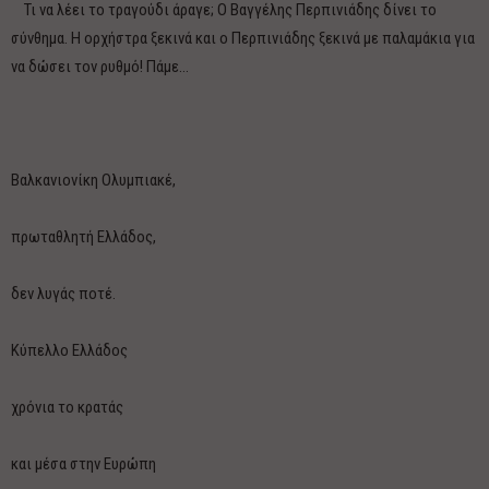
Τι να λέει το τραγούδι άραγε; Ο Βαγγέλης Περπινιάδης δίνει το
σύνθημα. Η ορχήστρα ξεκινά και ο Περπινιάδης ξεκινά με παλαμάκια για
να δώσει τον ρυθμό! Πάμε…
Βαλκανιονίκη Ολυμπιακέ,
πρωταθλητή Ελλάδος,
δεν λυγάς ποτέ.
Κύπελλο Ελλάδος
χρόνια το κρατάς
και μέσα στην Ευρώπη