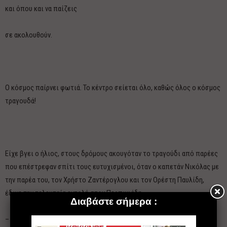
και όπου και να παίζεις
σε ακολουθούν.
Ο κόσμος παίρνει φωτιά. Το κέντρο σείεται όλο, καθώς όλος ο κόσμος
τραγουδά!
Είχε βγει ο ήλιος, στους δρόμους ακουγόταν το τραγούδι από παρέες
που επέστρεφαν σπίτι τους ευτυχισμένοι, όταν ο καπετάν Νικόλας με
την παρέα του, τον Χρήστο Ζαντέρογλου και τον Ορέστη Παυλίδη,
έδινε την τελευταία εντολή στον Περπινιάδη.
– Άντε, μεγάλε Βαγγέλη, παίξε το μια τελευταία φορά, να φύγουμε…