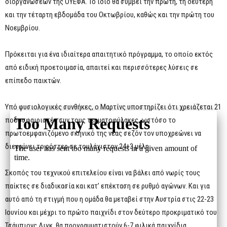
διοργανώσεων της ΟΥΕΦΑ. Το ίδιο θα συμβεί την πρώτη, τη δεύτερη
και την τέταρτη εβδομάδα του Οκτωβρίου, καθώς και την πρώτη του
Νοεμβρίου.
Πρόκειται για ένα ιδιαίτερα απαιτητικό πρόγραμμα, το οποίο εκτός
από ειδική προετοιμασία, απαιτεί και περισσότερες λύσεις σε
επίπεδο παικτών.
Υπό φυσιολογικές συνθήκες, ο Μαρτίνς υποστηρίζει ότι χρειάζεται 21
ποδοσφαιριστές συν τους τερματοφύλακες, ωστόσο το
πρωτοεμφανιζόμενο σκηνικό της νέας σεζόν τον υποχρεώνει να
διευρύνει το ρόστερ σε τουλάχιστον 24+3 μέλη.
Σκοπός του τεχνικού επιτελείου είναι να βάλει από νωρίς τους
παίκτες σε διαδικασία και κατ’ επέκταση σε ρυθμό αγώνων. Και για
αυτό από τη στιγμή που η ομάδα θα μεταβεί στην Αυστρία στις 22-23
Ιουνίου και μέχρι το πρώτο παιχνίδι στον δεύτερο προκριματικό του
Τσάμπιονς Λιγκ, θα προγραμματιστούν 6-7 φιλικά παιχνίδια.