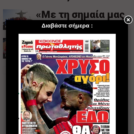
«Με τη σημαία μας
ψηλά…»
NEWS
Mία φωτογραφία,
όλο το παιχνίδι…
PHOTOLIFE