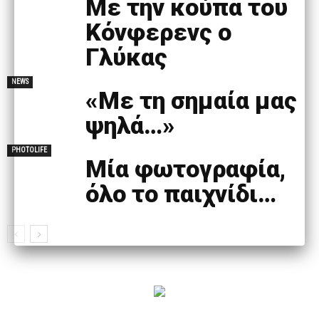
Με την κούπα του
Κόνφερενς ο
Γλύκας
NEWS
«Με τη σημαία μας
ψηλά…»
PHOTOLIFE
Mία φωτογραφία,
όλο το παιχνίδι…