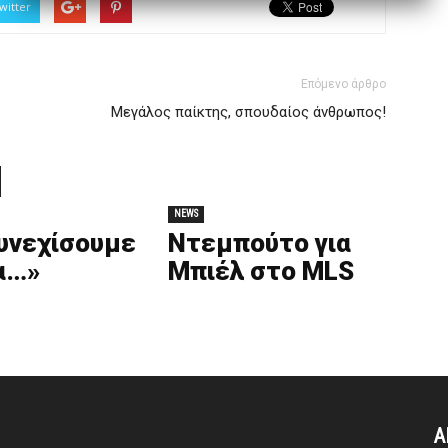
witter
Επόμενο άρθρο
Μεγάλος παίκτης, σπουδαίος άνθρωπος!
NEWS
υνεχίσουμε
Ντεμπούτο για
α…»
Μπιέλ στο MLS
Α