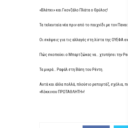
«Βλέπει» και Γκονζάλο Πλάτα ο Θρύλος!
Τα τελευταία νέα πριν από το παιχνίδι με τον Πανα
Οι σκέψεις για τις αλλαγές στη λίστα της ΟΥΕΦΑ ε
Πώς σκοπεύει ο Μπαρτζώκας να… χτυπήσει την Ρε
Τα μικρά… Ραφάλ στη Βάση του Ρέντη.
Αυτά και άλλα πολλά, πλούσιο ρεπορτάζ, σχόλια, π
«Κόκκινου ΠΡΩΤΑΘΛΗΤΗ»!