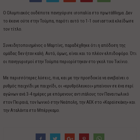
Ο Ολυμπιακός ουδέποτε πανηγύρισε ισοπαλία στο πρωτάθλημα. Δεν
το έκανε ούτε στην Τούμπα, παρότι αυτό το 1-1 ουσιαστικά κλείδωσε
τον τίτλο.
Συνειδητοποιημένος ο Μαρτίνς, παραδέχθηκε ότι η απόδοση της
ομάδας δεν ήταν καλή. Αυτό, όμως, είναι και το πλέον ελπιδοφόρο. Ότι
οι πανηγυρισμοί στην Τούμπα περιορίστηκαν στο γκολ του Τικίνιο.
Με περισσότερες λύσεις, πια, και με την προσδοκία να ανεβαίνει ο
ρυθμός παιχνίδι με παιχνίδι, οι «ερυθρόλευκοι» μπαίνουν σε ένα σερί
αγώνων ανά 3-4 ημέρες με επόμενους αντιπάλους τον Παναιτωλικό
στον Πειραιά, τον Ιωνικό στην Νεάπολη, την ΑΕΚ στο «Καραϊσκάκη» και
την Αταλάντα στο Μπέργκαμο.