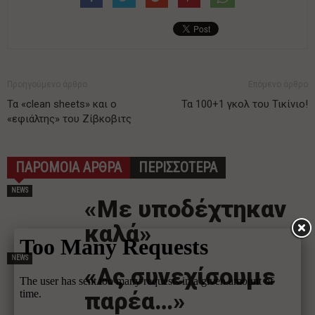
Προηγούμενο άρθρο
Επόμενο άρθρο
Τα «clean sheets» και ο
Τα 100+1 γκολ του Τικίνιο!
«εφιάλτης» του Ζίβκοβιτς
ΠΑΡΟΜΟΙΑ ΑΡΘΡΑ
ΠΕΡΙΣΣΟΤΕΡΑ
NEWS
«Με υποδέχτηκαν
καλά»
NEWS
«Ας συνεχίσουμε
παρέα…»