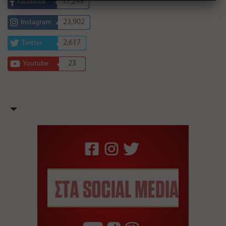
17,249
Facebook
23,902
Instagram
2,617
Twitter
23
Youtube