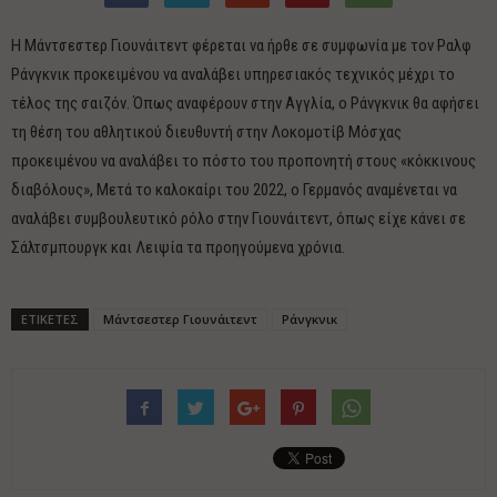
Η Μάντσεστερ Γιουνάιτεντ φέρεται να ήρθε σε συμφωνία με τον Ραλφ
Ράνγκνικ προκειμένου να αναλάβει υπηρεσιακός τεχνικός μέχρι το
τέλος της σαιζόν. Όπως αναφέρουν στην Αγγλία, ο Ράνγκνικ θα αφήσει
τη θέση του αθλητικού διευθυντή στην Λοκομοτίβ Μόσχας
προκειμένου να αναλάβει το πόστο του προπονητή στους «κόκκινους
διαβόλους», Μετά το καλοκαίρι του 2022, ο Γερμανός αναμένεται να
αναλάβει συμβουλευτικό ρόλο στην Γιουνάιτεντ, όπως είχε κάνει σε
Σάλτσμπουργκ και Λειψία τα προηγούμενα χρόνια.
ΕΤΙΚΕΤΕΣ
Μάντσεστερ Γιουνάιτεντ
Ράνγκνικ