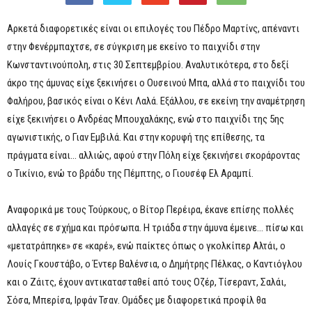
Αρκετά διαφορετικές είναι οι επιλογές του Πέδρο Μαρτίνς, απέναντι
στην Φενέρμπαχτσε, σε σύγκριση με εκείνο το παιχνίδι στην
Κωνσταντινούπολη, στις 30 Σεπτεμβρίου. Αναλυτικότερα, στο δεξί
άκρο της άμυνας είχε ξεκινήσει ο Ουσεινού Μπα, αλλά στο παιχνίδι του
Φαλήρου, βασικός είναι ο Κένι Λαλά. Εξάλλου, σε εκείνη την αναμέτρηση
είχε ξεκινήσει ο Ανδρέας Μπουχαλάκης, ενώ στο παιχνίδι της 5ης
αγωνιστικής, ο Γιαν Εμβιλά. Και στην κορυφή της επίθεσης, τα
πράγματα είναι… αλλιώς, αφού στην Πόλη είχε ξεκινήσει σκοράροντας
ο Τικίνιο, ενώ το βράδυ της Πέμπτης, ο Γιουσέφ Ελ Αραμπί.
Αναφορικά με τους Τούρκους, ο Βίτορ Περέιρα, έκανε επίσης πολλές
αλλαγές σε σχήμα και πρόσωπα. Η τριάδα στην άμυνα έμεινε… πίσω και
«μετατράπηκε» σε «καρέ», ενώ παίκτες όπως ο γκολκίπερ Αλτάι, ο
Λουίς Γκουστάβο, ο Έντερ Βαλένσια, ο Δημήτρης Πέλκας, ο Καντιόγλου
και ο Ζάιτς, έχουν αντικατασταθεί από τους Οζέρ, Τίσεραντ, Σαλάι,
Σόσα, Μπερίσα, Ιρφάν Τσαν. Ομάδες με διαφορετικά προφίλ θα