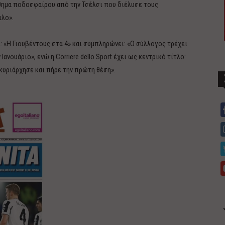
θημα ποδοσφαίρου από την Τσέλσι που διέλυσε τους
ιλο».
ι: «Η Γιουβέντους στα 4» και συμπληρώνει: «Ο σύλλογος τρέχει
ανουάριο», ενώ η Corriere dello Sport έχει ως κεντρικό τίτλο:
 κυριάρχησε και πήρε την πρώτη θέση».