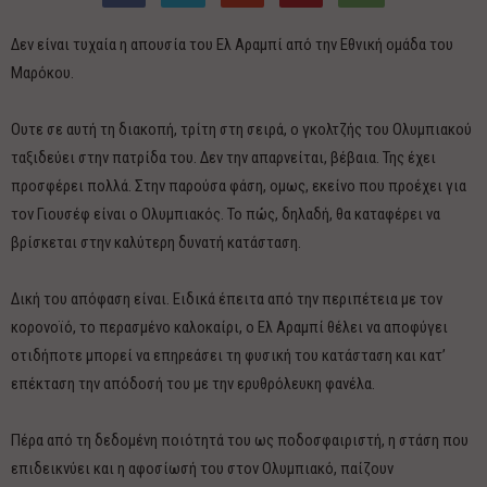
Δεν είναι τυχαία η απουσία του Ελ Αραμπί από την Εθνική ομάδα του
Μαρόκου.
Ουτε σε αυτή τη διακοπή, τρίτη στη σειρά, ο γκολτζής του Ολυμπιακού
ταξιδεύει στην πατρίδα του. Δεν την απαρνείται, βέβαια. Της έχει
προσφέρει πολλά. Στην παρούσα φάση, ομως, εκείνο που προέχει για
τον Γιουσέφ είναι ο Ολυμπιακός. Το πώς, δηλαδή, θα καταφέρει να
βρίσκεται στην καλύτερη δυνατή κατάσταση.
Δική του απόφαση είναι. Ειδικά έπειτα από την περιπέτεια με τον
κορονοϊό, το περασμένο καλοκαίρι, ο Ελ Αραμπί θέλει να αποφύγει
οτιδήποτε μπορεί να επηρεάσει τη φυσική του κατάσταση και κατ’
επέκταση την απόδοσή του με την ερυθρόλευκη φανέλα.
Πέρα από τη δεδομένη ποιότητά του ως ποδοσφαιριστή, η στάση που
επιδεικνύει και η αφοσίωσή του στον Ολυμπιακό, παίζουν