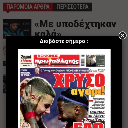
ΠΑΡΟΜΟΙΑ ΑΡΘΡΑ
ΠΕΡΙΣΣΟΤΕΡΑ
«Με υποδέχτηκαν
καλά»
NEWS
«Ας συνεχίσουμε
παρέα…»
NEWS
Ντεμπούτο για
Μπιέλ στο MLS
NEWS