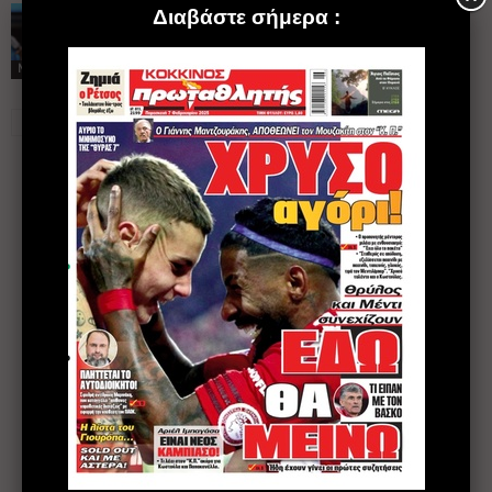
Ντεμπούτο για
Μπιέλ στο MLS
NEWS