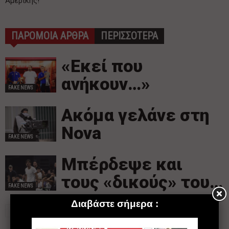
Αμερικής!
ΠΑΡΟΜΟΙΑ ΑΡΘΡΑ
ΠΕΡΙΣΣΟΤΕΡΑ
«Εκεί που
ανήκουν…»
FAKE NEWS
Ακόμα γελάνε στη
Nova
FAKE NEWS
Mπέρδεψε και
τους «δικούς» του…
FAKE NEWS