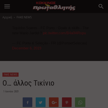
Αρχική
FAKE NEWS
Tiquinho Soares - FC Porto - Goals & skills - The
new Mario Jardel ?
pic.twitter.com/B4a0l4Rspu
— FC Porto & Seleção - FR (@PortoetSelecao)
December 6, 2019
FAKE NEWS
Ο… άλλος Τικίνιο
1 Ιουνίου 2021