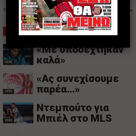
Προηγούμενο άρθρο
Επόμενο άρθρο
Το όραμα για το «Καραϊσκάκη»!
Ολυμπιακός… 5 ετών
ΠΑΡΟΜΟΙΑ ΑΡΘΡΑ
ΠΕΡΙΣΣΟΤΕΡΑ
«Με υποδέχτηκαν
καλά»
NEWS
«Ας συνεχίσουμε
παρέα…»
NEWS
Ντεμπούτο για
Μπιέλ στο MLS
NEWS