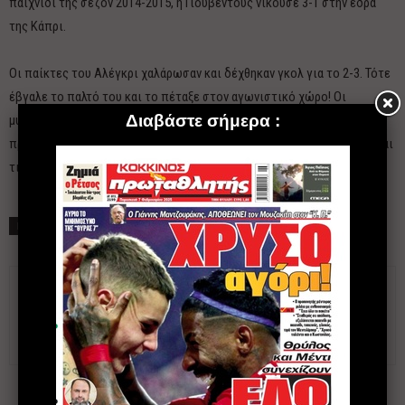
παιχνίδι της σεζόν 2014-2015, η Γιουβέντους νικούσε 3-1 στην έδρα
της Κάπρι.
Οι παίκτες του Αλέγκρι χαλάρωσαν και δέχθηκαν γκολ για το 2-3. Τότε
έβγαλε το παλτό του και το πέταξε στον αγωνιστικό χώρο! Οι
μυημένοι οπαδοί της Γιουβέντους είχαν λύσει τον Κώδικα Αλέγκρι
πριν από την ανακοίνωση. Οι υπόλοιποι περίμεναν την ανακοίνωση και
τις λύσεις του κουίζ!
ΕΤΙΚΕΤΕΣ
Αλέγκρι
Γιουβέντους