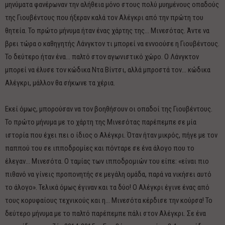
μηνύματα φανέρωναν την αλήθεια μόνο στους πολύ μυημένους οπαδούς
της Γιουβέντους που ήξεραν καλά τον Αλέγκρι από την πρώτη του
θητεία. Το πρώτο μήνυμα ήταν ένας χάρτης της… Μινεσότας. Άντε να
βρει τώρα ο καθηγητής Λάνγκτον τι μπορεί να εννοούσε η Γιουβέντους.
Το δεύτερο ήταν ένα… παλτό στον αγωνιστικό χώρο. Ο Λάνγκτον
μπορεί να έλυσε τον κώδικα Ντα Βίντσι, αλλά μπροστά τον… κώδικα
Αλέγκρι, μάλλον θα σήκωνε τα χέρια.
Εκεί όμως, μπορούσαν να τον βοηθήσουν οι οπαδοί της Γιουβέντους.
Το πρώτο μήνυμα με το χάρτη της Μινεσότας παρέπεμπε σε μία
ιστορία που έχει πει ο ίδιος ο Αλέγκρι. Όταν ήταν μικρός, πήγε με τον
παππού του σε ιπποδρομίες και πόνταρε σε ένα άλογο που το
έλεγαν… Μινεσότα. Ο ταμίας των ιπποδρομιών του είπε: «είναι πιο
πιθανό να γίνεις προπονητής σε μεγάλη ομάδα, παρά να νικήσει αυτό
το άλογο». Τελικά όμως έγιναν και τα δύο! Ο Αλέγκρι έγινε ένας από
τους κορυφαίους τεχνικούς και η… Μινεσότα κέρδισε την κούρσα! Το
δεύτερο μήνυμα με το παλτό παρέπεμπε πάλι στον Αλέγκρι. Σε ένα