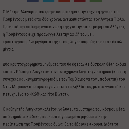
Ο Μάσιμο Αλέγκρι επέστρεψε και επίσημα στην τεχνική ηγεσία της
Γιουβέντους μετά από δύο χρόνια, αντικαθιστώντας τον Αντρέα Πίρλο.
Πριν από την επίσημη ανακοίνωσή της για την επιστροφή του Αλέγκρι,
η Γιουβέντους είχε προαναγγείλει την άφιξή του με…
κρυπτογραφημένα μηνύματά της στους λογαριασμούς της στα σόσιαλ
μίντια.
Δύο κρυπτογραφημένα μηνύματα που θα έφεραν σε δύσκολη θέση ακόμα
και τον Ρόμπερτ Λάνγκτον, τον πετυχημένο λογοτεχνικό ήρωα (και στη
συνέχεια και κινηματογραφικό με τον Τομ Χανκς να τον υποδύεται) του
Νταν Μπράουν που πρωταγωνιστεί στα βιβλία του, με πιο γνωστό και
πετυχημένο το «Κώδικας Ντα Βίντσι».
Ο καθηγητής Λάνγκτον καλείται να λύσει τα μυστήρια του κόσμου μέσα
από σημάδια, κώδικες και κρυπτογραφημένα μηνύματα. Στην
περίπτωση της Γιουβέντους όμως, θα τα έβρισκε σκούρα. Διότι τα