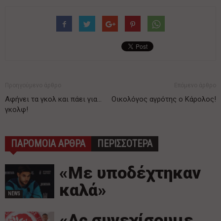
Προηγούμενο άρθρο
Επόμενο άρθρο
Αφήνει τα γκολ και πάει για…
Οικολόγος αγρότης o Κάρολος!
γκολφ!
ΠΑΡΟΜΟΙΑ ΑΡΘΡΑ
ΠΕΡΙΣΣΟΤΕΡΑ
«Με υποδέχτηκαν
καλά»
NEWS
«Ας συνεχίσουμε