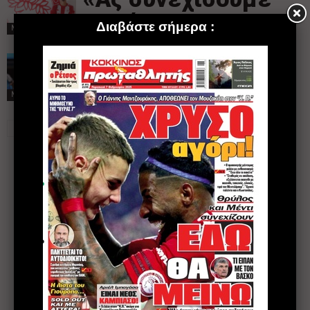
παρέα…»
NEWS
Ντεμπούτο για
Μπιέλ στο MLS
NEWS