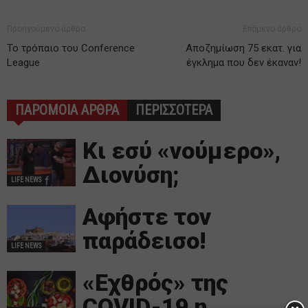
Προηγούμενο άρθρο
Επόμενο άρθρο
Το τρόπαιο του Conference
Αποζημίωση 75 εκατ. για
League
έγκλημα που δεν έκαναν!
ΠΑΡΟΜΟΙΑ ΑΡΘΡΑ
ΠΕΡΙΣΣΟΤΕΡΑ
Κι εσύ «νούμερο»,
Διονύση;
LIFE NEWS
Αφήστε τον
παράδεισο!
LIFE NEWS
«Εχθρός» της
COVID-19 η