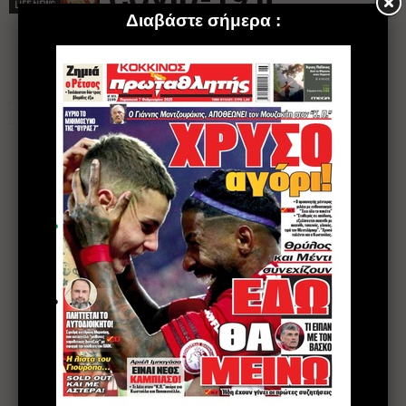
LIFE NEWS
μεσογειακή
διατροφή