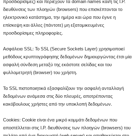
προσδιορίσιμες) και περιέχουν τα domain names και/ή τις I.P.
διευθύνσεις των πλοηγών (browsers) που επισκέπτονται το
ηλεκτρονικό κατάστημα, την ημέρα και ώρα που έγινε η
επίσκεψη και άλλες (πάντοτε) μη εξατομικευμένες
προσδιορίσιμες πληροφορίες.
Ασφάλεια SSL: Το SSL (Secure Sockets Layer) χρησιμοποιεί
μεθόδους κρυπτογράφησης δεδομένων δημιουργώντας έτσι μία
ασφαλή σύνδεση μεταξύ της εκάστοτε σελίδας και του
φυλλομετρητή (browser) του χρήστη.
Τα SSL πιστοποιητικά εξασφαλίζουν την ασφαλή ανταλλαγή
δεδομένων ανάμεσα στις δύο πλευρές, αποτρέποντας
κακόβουλους χρήστες από την υποκλοπή δεδομένων.
Cookies: Cookie είναι ένα μικρό κομμάτι δεδομένων που
αποστέλλεται στις I.P. διευθύνσεις των πλοηγών (browsers) του
πελάτη από ένα διακομιστή (web server) και αποθηκεύεται στο