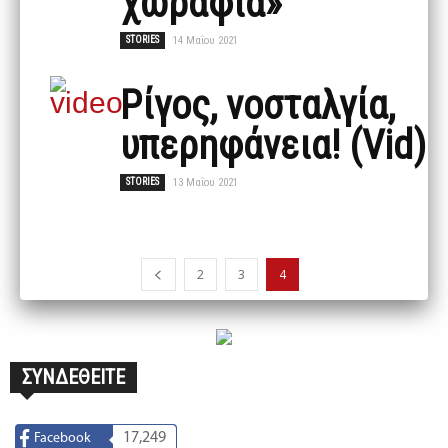
χωράφια»
STORIES
14 Μαΐου 2021
Ρίγος, νοσταλγία,
υπερηφάνεια! (Vid)
STORIES
13 Μαΐου 2021
2
3
4
ΣΥΝΔΕΘΕΙΤΕ
17,249
Facebook