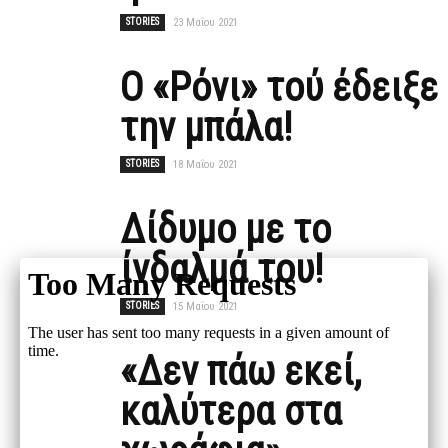
STORIES
23 Μαΐου 2021
Ο «Ρόνι» τού έδειξε
την μπάλα!
STORIES
18 Μαΐου 2021
Δίδυμο με το
ίνδαλμά του!
STORIES
15 Μαΐου 2021
«Δεν πάω εκεί,
καλύτερα στα