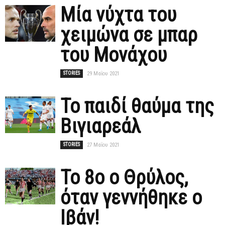
Μία νύχτα του
χειμώνα σε μπαρ
του Μονάχου
STORIES
29 Μαΐου 2021
Το παιδί θαύμα της
Βιγιαρεάλ
STORIES
27 Μαΐου 2021
Το 8ο ο Θρύλος,
όταν γεννήθηκε ο
Ιβάν!