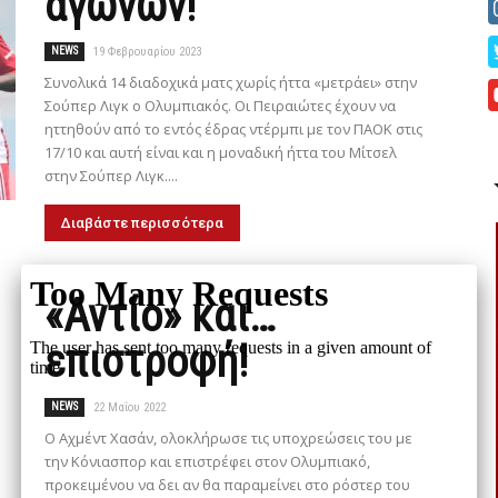
αγώνων!
NEWS
19 Φεβρουαρίου 2023
Συνολικά 14 διαδοχικά ματς χωρίς ήττα «μετράει» στην
Σούπερ Λιγκ ο Ολυμπιακός. Οι Πειραιώτες έχουν να
ηττηθούν από το εντός έδρας ντέρμπι με τον ΠΑΟΚ στις
17/10 και αυτή είναι και η μοναδική ήττα του Μίτσελ
στην Σούπερ Λιγκ....
Διαβάστε περισσότερα
«Αντίο» και…
επιστροφή!
NEWS
22 Μαΐου 2022
Ο Αχμέντ Χασάν, ολοκλήρωσε τις υποχρεώσεις του με
την Κόνιασπορ και επιστρέφει στον Ολυμπιακό,
προκειμένου να δει αν θα παραμείνει στο ρόστερ του