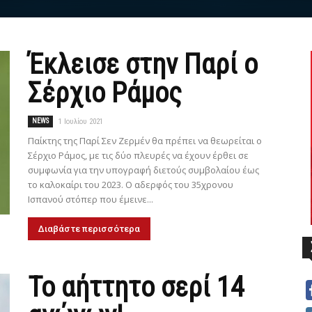
Έκλεισε στην Παρί ο
Σέρχιο Ράμος
NEWS
1 Ιουλίου 2021
Παίκτης της Παρί Σεν Ζερμέν θα πρέπει να θεωρείται ο
Σέρχιο Ράμος, με τις δύο πλευρές να έχουν έρθει σε
συμφωνία για την υπογραφή διετούς συμβολαίου έως
το καλοκαίρι του 2023. Ο αδερφός του 35χρονου
Ισπανού στόπερ που έμεινε...
Διαβάστε περισσότερα
Το αήττητο σερί 14