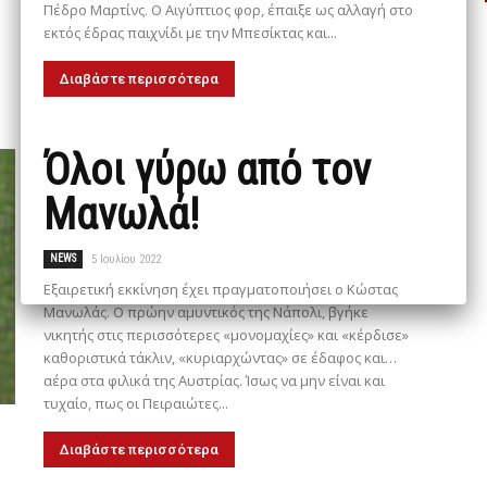
Πέδρο Μαρτίνς. Ο Αιγύπτιος φορ, έπαιξε ως αλλαγή στο
εκτός έδρας παιχνίδι με την Μπεσίκτας και...
Διαβάστε περισσότερα
Όλοι γύρω από τον
Μανωλά!
NEWS
5 Ιουλίου 2022
Εξαιρετική εκκίνηση έχει πραγματοποιήσει ο Κώστας
Μανωλάς. Ο πρώην αμυντικός της Νάπολι, βγήκε
νικητής στις περισσότερες «μονομαχίες» και «κέρδισε»
καθοριστικά τάκλιν, «κυριαρχώντας» σε έδαφος και…
αέρα στα φιλικά της Αυστρίας. Ίσως να μην είναι και
τυχαίο, πως οι Πειραιώτες...
Διαβάστε περισσότερα