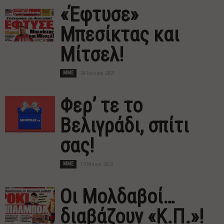
«Έφτυσε»
Μπεσίκτας και
Μίτσελ!
MME
24 Ιουνίου 2021
Φερ’ τε το
Βελιγράδι, σπίτι
σας!
MME
19 Μαΐου 2022
Οι Μολδαβοί…
διαβάζουν «Κ.Π.»!