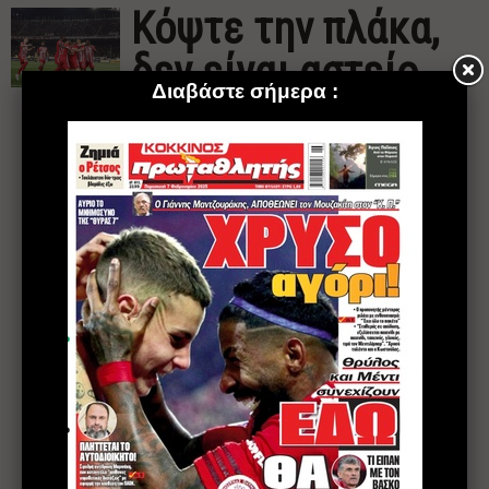
Κόψτε την πλάκα,
δεν είναι αστείο
MME
22 Νοεμβρίου 2021
4
5
6